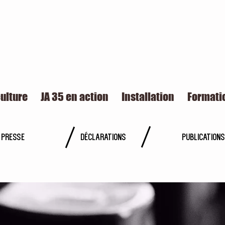
culture
JA 35 en action
Installation
Formati
presse
déclarations
publications