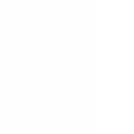
Connaître l’environnement
politique,
économique et social de l’agriculture ;
Etre un acteur incontournable
dans les
choix d’orientation de la politique locale rurale
;
Participer aux formations
proposées et me
donner les moyens de m’adapter ;
Etre acteur dans l’animation du milieu
rural
, rencontrer d’autres organisations
professionnelles pour échanger nos points de
vue ;
Revendiquer, s’organiser
pour défendre
ses droits
, participer aux négociations et se
faire entendre.