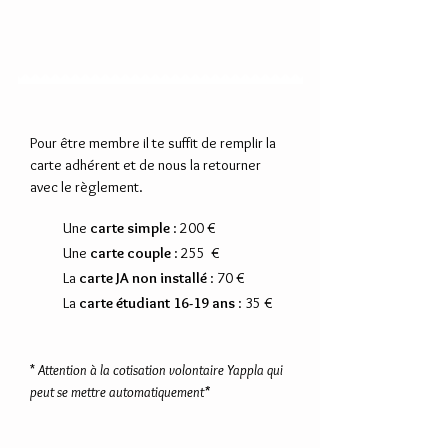
Pourquoi j'adhère aux
JA ?
COMMENT j'adhère aux JA ?
Pour être membre il te suffit de remplir la
carte adhérent et de nous la retourner
avec le règlement.
Une
carte simple
: 200 €
Une
carte couple
: 255 €
La
carte JA non installé
: 70 €
La
carte étudiant 16-19 ans
: 35 €
*
Attention à la cotisation volontaire Yappla qui
peut se mettre automatiquement*