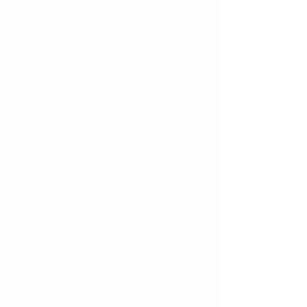
solidarité.
Mettre les atouts de mon côté
pour anticiper
et préparer mon avenir en participant aux
groupes de réflexions ;
Réussir mon installation
grâce à un
accompagnement et un appui dans la
réalisation de mon projet professionnel ;
Echanger et partager mon expérience
avec
d’autres jeunes dans une ambiance festive et
conviviale ;
Comprendre le milieu professionnel
dans
lequel j’évolue en rencontrant des
responsables des autres organisations
professionnelles ;