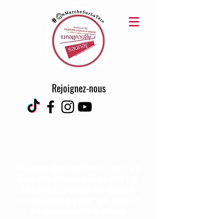
Rejoignez-nous
adhérer
Jeunes Agriculteurs est un
lieu d'échanges, ouvert à
tous les jeunes du milieu
rural animés par un esprit
de convivialité et de