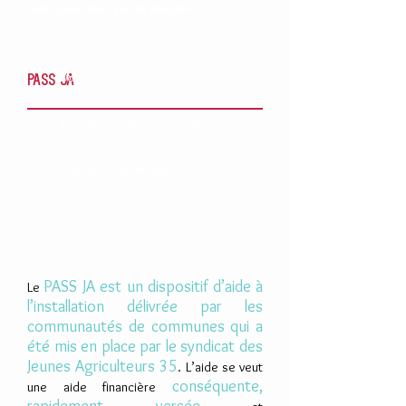
Des questions sur le foncier ?
Prends contact avec le point accueil installation
:
0820 22 29 35
PASS JA
pai35@bretagne.chambagri.fr
www.jemelanceenagriculture.com
PASS JA est un dispositif d’aide à
Le
l’installation délivrée par les
communautés de communes qui a
été mis en place par le syndicat des
Jeunes Agriculteurs 35
. L’aide se veut
conséquente,
une aide financière