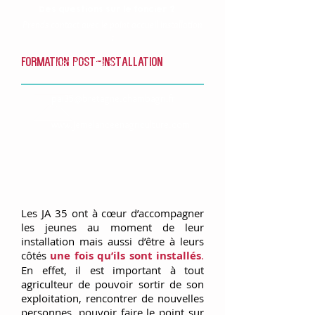
Des questions sur le foncier ?
Prends contact avec le point accueil installation
:
Formation Post-Installation
0820 22 29 35
pai35@bretagne.chambagri.fr
www.jemelanceenagriculture.com
Les JA 35 ont à cœur d’accompagner
les jeunes au moment de leur
installation mais aussi d’être à leurs
côtés
une fois qu’ils sont installés
.
En effet, il est important à tout
agriculteur de pouvoir sortir de son
exploitation, rencontrer de nouvelles
personnes, pouvoir faire le point sur