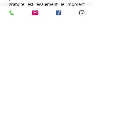
gratuite est également le moment
privilégié pour rencontrer des jeunes
du même territoire. Parmi les sujets
abordés : la gestion du temps de
travail, analyse des résultats
économiques et comment
développer sa posture de chef
d’entreprise
accueil@ja
35.bzh
Tél :
02 23 48 29 50
© 2026 par JA 35